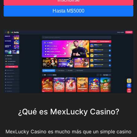
Hasta M$5000
¿Qué es MexLucky Casino?
MexLucky Casino es mucho más que un simple casino