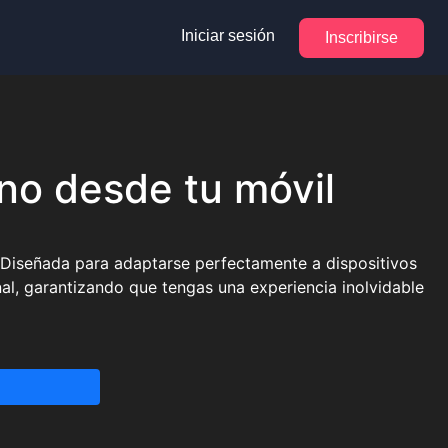
Iniciar sesión
Inscribirse
no desde tu móvil
. Diseñada para adaptarse perfectamente a dispositivos
al, garantizando que tengas una experiencia inolvidable