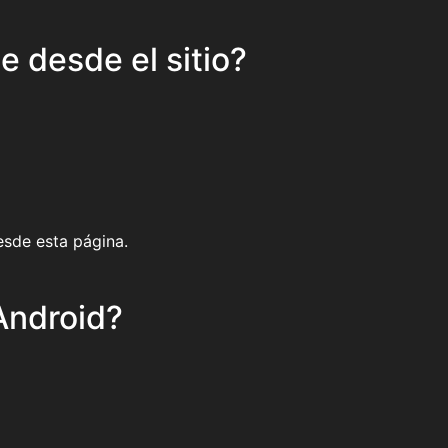
desde el sitio?
desde esta página.
Android?