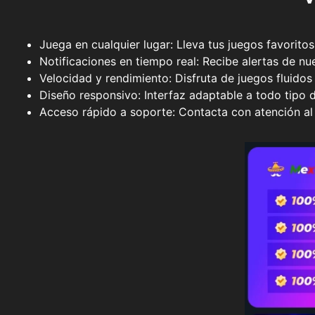
Juega en cualquier lugar: Lleva tus juegos favorito
Notificaciones en tiempo real: Recibe alertas de n
Velocidad y rendimiento: Disfruta de juegos fluidos 
Diseño responsivo: Interfaz adaptable a todo tipo d
Acceso rápido a soporte: Contacta con atención al 